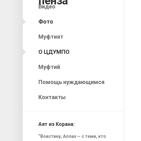
Видео
Фото
Муфтият
О ЦДУМПО
Муфтий
Помощь нуждающимся
Контакты
Аят из Корана:
“Воистину, Аллах — с теми, кто