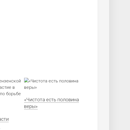
«Чистота есть половина
веры»
асти
в