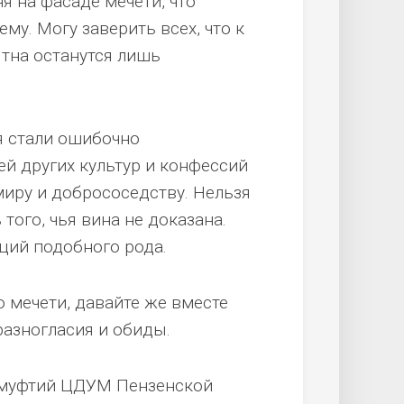
я на фасаде мечети, что
му. Могу заверить всех, что к
тна останутся лишь
ья стали ошибочно
й других культур и конфессий
миру и добрососедству. Нельзя
того, чья вина не доказана.
ций подобного рода.
 мечети, давайте же вместе
разногласия и обиды.
 муфтий ЦДУМ Пензенской