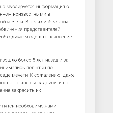
вно муссируется информация о
енном неизвестными в
й мечети. В целях избежания
обвинения представителей
необходимым сделать заявление
зошло более 5 лет назад и за
ринимались попытки по
саде мечети. К сожалению, даже
остью вывести надписи, и по
ние закрасить их.
ие пятен необходимо,нами