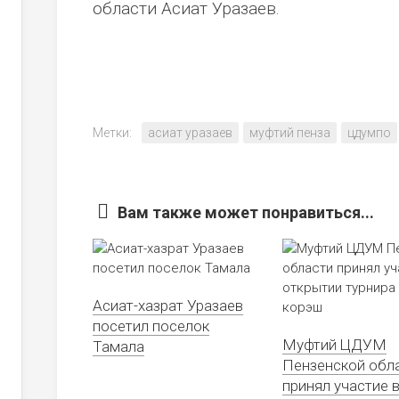
области Асиат Уразаев.
Метки:
асиат уразаев
муфтий пенза
цдумпо
Вам также может понравиться...
Асиат-хазрат Уразаев
посетил поселок
Муфтий ЦДУМ
Тамала
Пензенской обл
принял участие 