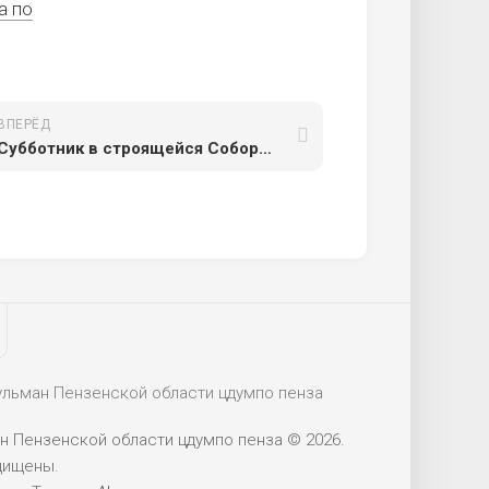
а по
ВПЕРЁД
Субботник в строящейся Соборной мечети
 Пензенской области цдумпо пенза © 2026.
щищены.