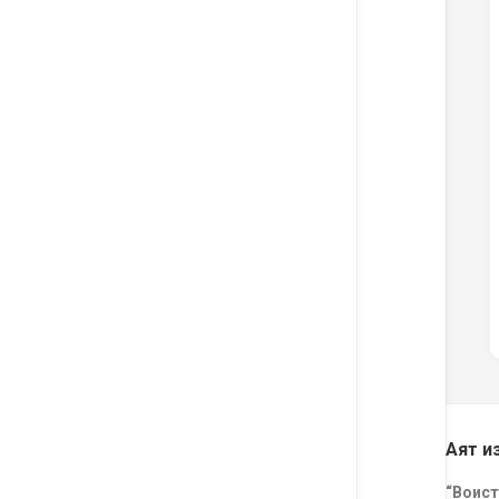
Аят и
“Воист