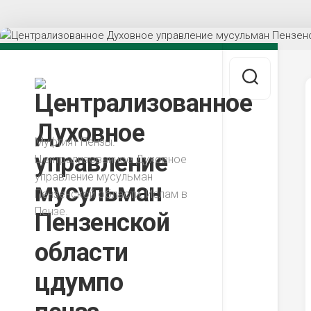
Перейти
к
содержанию
Муфтият Пензы.
Централизованное Духовное
управление мусульман
Пензенской области. Ислам в
Пензе.