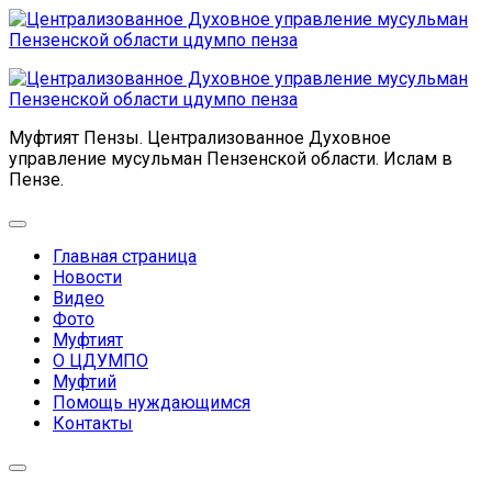
Перейти
к
содержанию
Муфтият Пензы. Централизованное Духовное
управление мусульман Пензенской области. Ислам в
Пензе.
Развернуть
меню
Главная страница
Родительская
Новости
текущая
Видео
страница
Родительская
Фото
текущая
Муфтият
страница
О ЦДУМПО
Муфтий
Помощь нуждающимся
Контакты
Развернуть
меню