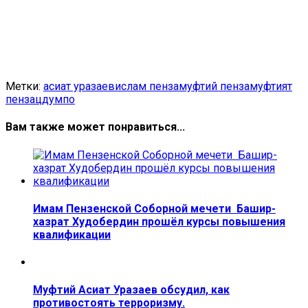
Метки:
асиат уразаев
ислам пенза
муфтий пенза
муфтият
пенза
цдумпо
Вам также может понравиться...
Имам Пензенской Соборной мечети Башир-
хазрат Худобердин прошёл курсы повышения
квалификации
Муфтий Асиат Уразаев обсудил, как
противостоять терроризму.