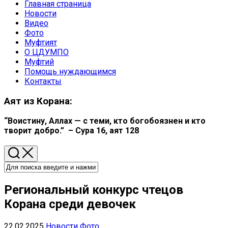
Главная страница
Родительская
Новости
текущая
Видео
страница
Родительская
Фото
текущая
Муфтият
страница
О ЦДУМПО
Муфтий
Помощь нуждающимся
Контакты
Аят из Корана:
“Воистину, Аллах — с теми, кто богобоязнен и кто
творит добро.” – Сура 16, аят 128
Региональный конкурс чтецов
Корана среди девочек
22.02.2025
Новости
Фото