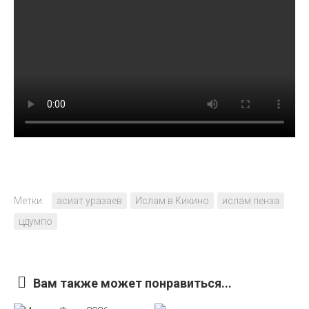
Метки:
асиат уразаев
Ислам в Кикино
ислам пенза
цдумпо
Вам также может понравиться...