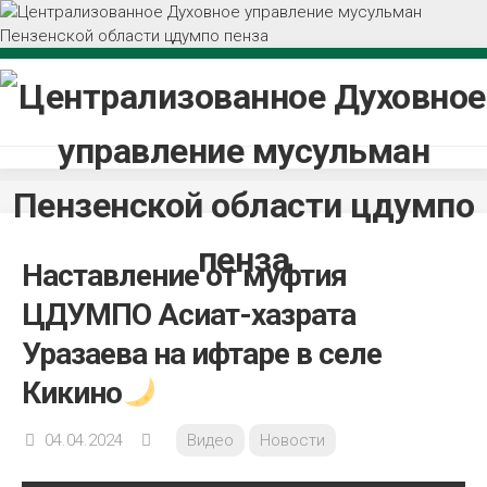
Перейти
к
содержанию
Наставление от муфтия
ЦДУМПО Асиат-хазрата
Уразаева на ифтаре в селе
Кикино
04.04.2024
Видео
Новости