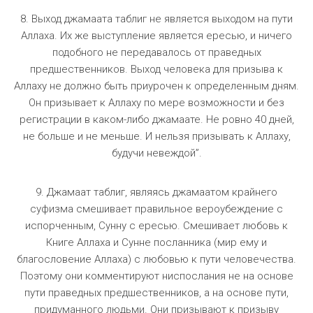
8. Выход джамаата таблиг не является выходом на пути
Аллаха. Их же выступление является ересью, и ничего
подобного не передавалось от праведных
предшественников. Выход человека для призыва к
Аллаху не должно быть приурочен к определенным дням.
Он призывает к Аллаху по мере возможности и без
регистрации в каком-либо джамаате. Не ровно 40 дней,
не больше и не меньше. И нельзя призывать к Аллаху,
будучи невеждой”.
9. Джамаат таблиг, являясь джамаатом крайнего
суфизма смешивает правильное вероубеждение с
испорченным, Сунну с ересью. Смешивает любовь к
Книге Аллаха и Сунне посланника (мир ему и
благословение Аллаха) с любовью к пути человечества.
Поэтому они комментируют ниспослания не на основе
пути праведных предшественников, а на основе пути,
придуманного людьми. Они призывают к призыву