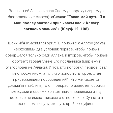
Всевышний Аллах сказал Своему пророку (мир ему и
благословение Аллаха):
«Скажи: “Таков мой путь. Я и
мои последователи призываем вас к Аллаху
согласно знанию”» (Юсуф 12: 108).
Шейх Ибн Къасим говорил: “В призыве к Аллаху (да’уа)
необходимы два условия: первое, чтобы призыв
совершался только ради Аллаха, и второе, чтобы призыв
соответствовал Сунне Его посланника (мир ему и
благословение Аллаха). И тот, кто испортил первое, стал
многобожником, а тот, кто испортил второе, стал
приверженцем нововведений!” Что же касается
джама’ата таблигъ, то он прекрасно известен своими
методами и своими конкретными правилами и т.д.
которые не имеют никакого отношения к Сунне, а в
основном их путь, это путь крайних суфиев.