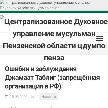
Перейти
к
содержанию
Ошибки и заблуждения
Джамаат Таблиг (запрещённая
организация в РФ).
15.06.2020
Новости