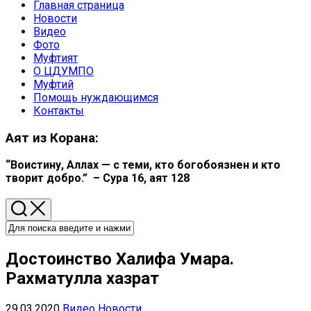
Главная страница
Родительская
Новости
текущая
Родительская
Видео
страница
текущая
Фото
страница
Муфтият
О ЦДУМПО
Муфтий
Помощь нуждающимся
Контакты
Аят из Корана:
“Воистину, Аллах — с теми, кто богобоязнен и кто
творит добро.” – Сура 16, аят 128
Достоинство Халифа Умара.
Рахматулла хазрат
29.03.2020
Видео
Новости