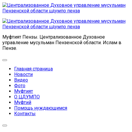
Перейти
к
содержанию
Муфтият Пензы. Централизованное Духовное
управление мусульман Пензенской области. Ислам в
Пензе.
Развернуть
меню
Главная страница
Родительская
Новости
текущая
Родительская
Видео
страница
текущая
Фото
страница
Муфтият
О ЦДУМПО
Муфтий
Помощь нуждающимся
Контакты
Развернуть
меню